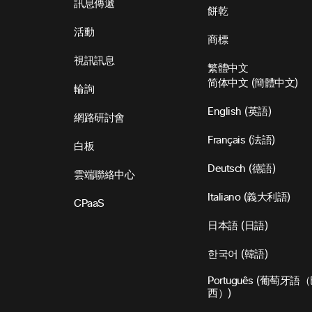
訊息傳遞
餅乾
活動
商標
視訊訊息
繁體中文
简体中文
(
簡體中文
)
輪詢
English
(
英語
)
網路研討會
Français
(
法語
)
白板
Deutsch
(
德語
)
雲端聯絡中心
Italiano
(
義大利語
)
CPaaS
日本語
(
日語
)
한국어
(
韓語
)
Português
(
葡萄牙語（
西）
)