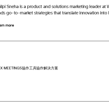
ilpi Sneha is a product and solutions marketing leader a
ads go-to-market strategies that translate innovation into 
arn more
X MEETINGS
協作工具
協作解決方案