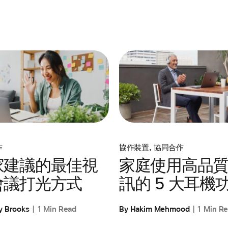
作
協作裝置
,
協同合作
家建議的最佳視
家庭使用高品
會議打光方式
訊的 5 大耳機
y Brooks
1 Min Read
By Hakim Mehmood
1 Min R