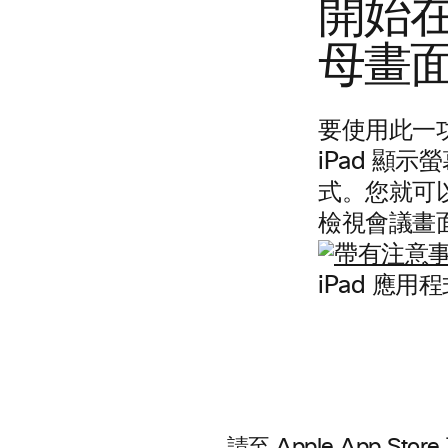
開始在 
母畫
要使用此一
iPad 顯
式。您就可
檢視會議畫
iPad 應