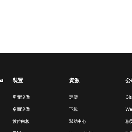
nu
裝置
資源
公
房間設備
定價
Ci
桌面設備
下載
W
數位白板
幫助中心
聯