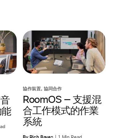
協作裝置
,
協同合作
RoomOS — 支援混
質音
合工作模式的作業
功能
系統
ead
By Rich Bayes
1 Min Read