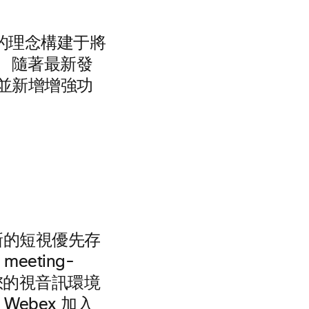
們的理念構建于將
 隨著最新發
並新增增強功
新的短視優先存
eting-
理您的視音訊環境
ebex 加入