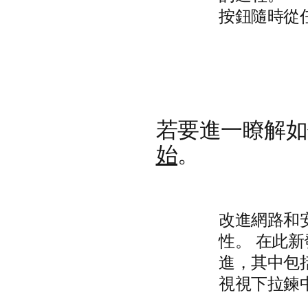
按鈕隨時從
若要進一瞭解
始
。
改進網路和
性。 在此新
進，其中包括
視視下拉鍊