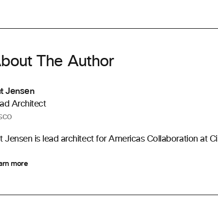
bout The Author
t Jensen
ad Architect
sco
t Jensen is lead architect for Americas Collaboration at C
arn more