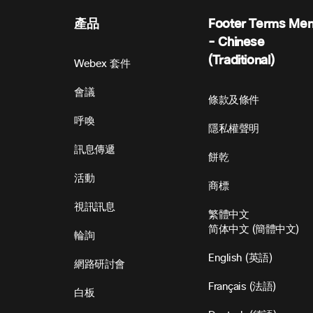
產品
Footer Terms Me
- Chinese
(Traditional)
Webex 套件
會議
條款及條件
呼喚
隱私權聲明
訊息傳遞
餅乾
活動
商標
視訊訊息
繁體中文
简体中文
(
簡體中文
)
輪詢
English
(
英語
)
網路研討會
Français
(
法語
)
白板