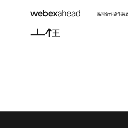
協同合作
協作裝
工程