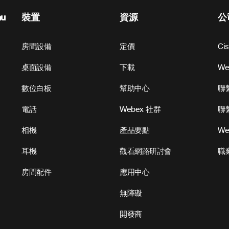
nu
裝置
資源
公
房間設備
定價
Ci
桌面設備
下載
W
數位白板
幫助中心
聯
電話
Webex 社群
聯
相機
產品要點
We
耳機
觀看網路研討會
職
房間配件
應用中心
無障礙
開發商