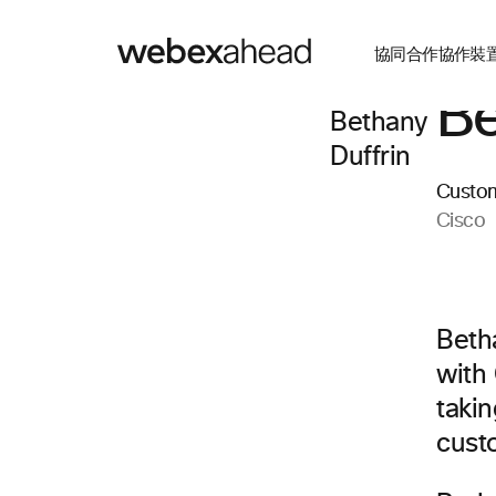
協同合作
協作裝
Be
Custo
Cisco
Beth
with
takin
cust