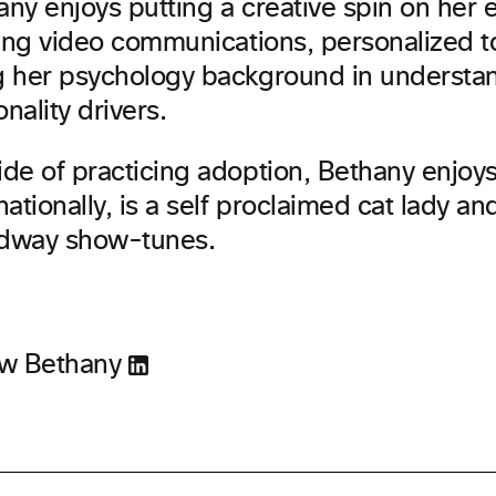
any enjoys putting a creative spin on her
izing video communications, personalized 
g her psychology background in understa
nality drivers.
de of practicing adoption, Bethany enjoys
nationally, is a self proclaimed cat lady an
dway show-tunes.
ow Bethany