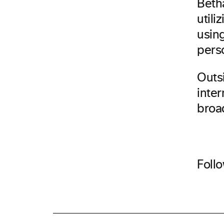
Beth
util
usin
perso
Outsi
inter
broa
Foll