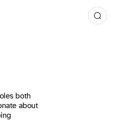
oles both
onate about
ping