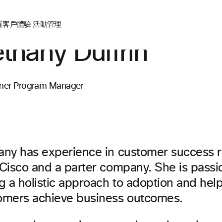
置
客戶體驗
活動管理
thany Duffrin
mer Program Manager
any has experience in customer success r
 Cisco and a parter company. She is passi
g a holistic approach to adoption and hel
omers achieve business outcomes.