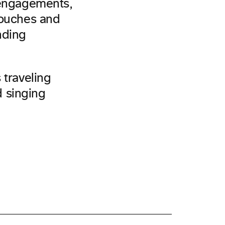
 engagements,
touches and
nding
 traveling
d singing