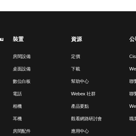
nu
裝置
資源
公
房間設備
定價
Ci
桌面設備
下載
W
數位白板
幫助中心
聯
電話
Webex 社群
聯
相機
產品要點
We
耳機
觀看網路研討會
職
房間配件
應用中心