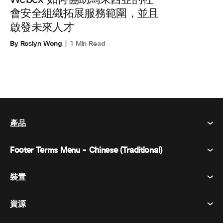
會安全組織拓展服務範圍，並且
啟發未來人才
By Roslyn Wong
1 Min Read
產品
Footer Terms Menu - Chinese (Traditional)
Webex 套件
會議
裝置
條款及條件
呼喚
隱私權聲明
資源
房間設備
訊息傳遞
餅乾
桌面設備