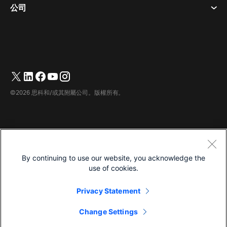
活動
公司
定價
商標
數位白板
視訊訊息
下載
繁體中文
Cisco
電話
简体中文
(
簡體中文
)
輪詢
幫助中心
Webex 客戶倡導計劃
相機
English
(
英語
)
網路研討會
Webex 社群
聯繫支援人員
耳機
Français
(
法語
)
白板
產品要點
聯繫銷售人員
©2026 思科和/或其附屬公司。版權所有。
房間配件
Deutsch
(
德語
)
雲端聯絡中心
觀看網路研討會
Webex 商品商店
Italiano
(
義大利語
)
CPaaS
應用中心
職業機會
日本語
(
日語
)
無障礙
條款及條件
By continuing to use our website, you acknowledge the
한국어
(
韓語
)
隱私權聲明
開發商
use of cookies.
Português
(
葡萄牙語（巴西）
)
餅乾
Privacy Statement
商標
Español
(
西班牙語
)
繁體中文
Change Settings