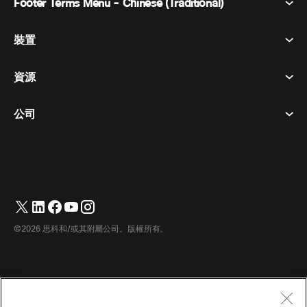
Footer Terms Menu - Chinese (Traditional)
Webex 套件
會議
裝置
條款及條件
呼喚
隱私權聲明
資源
房間設備
訊息傳遞
餅乾
桌面設備
活動
公司
定價
商標
數位白板
視訊訊息
下載
繁體中文
Cisco
電話
简体中文
(
簡體中文
)
輪詢
幫助中心
Webex 客戶倡導計劃
相機
English
(
英語
)
網路研討會
Webex 社群
聯繫支援人員
耳機
Français
(
法語
)
白板
產品要點
聯繫銷售人員
©2026 思科和/或其附屬公司。版權所有。
房間配件
Deutsch
(
德語
)
雲端聯絡中心
觀看網路研討會
Webex 商品商店
Italiano
(
義大利語
)
CPaaS
應用中心
職業機會
日本語
(
日語
)
無障礙
條款及條件