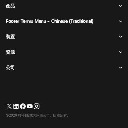
產品
Footer Terms Menu - Chinese (Traditional)
Webex 套件
會議
裝置
條款及條件
呼喚
隱私權聲明
資源
房間設備
訊息傳遞
餅乾
桌面設備
活動
公司
定價
商標
數位白板
視訊訊息
下載
繁體中文
Cisco
電話
简体中文
(
簡體中文
)
輪詢
幫助中心
Webex 客戶倡導計劃
相機
English
(
英語
)
網路研討會
Webex 社群
聯繫支援人員
耳機
Français
(
法語
)
白板
產品要點
聯繫銷售人員
©2026 思科和/或其附屬公司。版權所有。
房間配件
Deutsch
(
德語
)
雲端聯絡中心
觀看網路研討會
Webex 商品商店