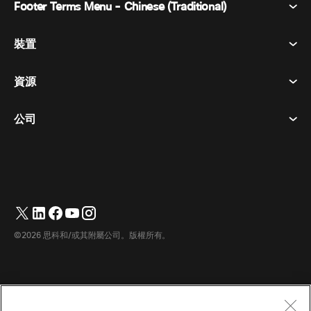
Footer Terms Menu - Chinese (Traditional)
Webex 套件
會議
裝置
條款及條件
呼喚
隱私權聲明
資源
房間設備
訊息傳遞
餅乾
桌面設備
活動
公司
定價
商標
數位白板
視訊訊息
下載
繁體中文
Cisco
電話
简体中文
(
簡體中文
)
輪詢
幫助中心
Webex 客戶倡導計劃
相機
Français
(
法語
)
網路研討會
Webex 社群
聯繫支援人員
耳機
Deutsch
(
德語
)
白板
產品要點
聯繫銷售人員
©2026 思科和/或其附屬公司。版權所有。
房間配件
Italiano
(
義大利語
)
雲端聯絡中心
觀看網路研討會
Webex 商品商店
日本語
(
日語
)
CPaaS
應用中心
職業機會
한국어
(
韓語
)
無障礙