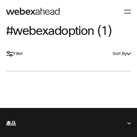
#webexadoption (1)
Filter
Sort By
產品