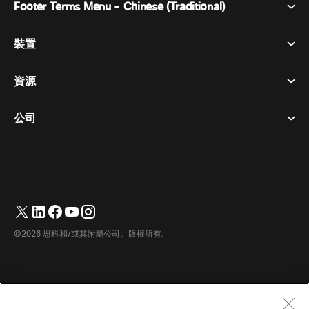
Footer Terms Menu - Chinese (Traditional)
Webex 套件
會議
裝置
條款及條件
呼喚
隱私權聲明
資源
房間設備
訊息傳遞
餅乾
桌面設備
活動
公司
定價
商標
數位白板
視訊訊息
下載
繁體中文
Cisco
電話
简体中文
(
簡體中文
)
輪詢
幫助中心
Webex 客戶倡導計劃
相機
Français
(
法語
)
網路研討會
Webex 社群
聯繫支援人員
耳機
Deutsch
(
德語
)
白板
產品要點
聯繫銷售人員
©2026 思科和/或其附屬公司。版權所有。
房間配件
Italiano
(
義大利語
)
雲端聯絡中心
觀看網路研討會
Webex 商品商店
日本語
(
日語
)
CPaaS
應用中心
職業機會
한국어
(
韓語
)
無障礙