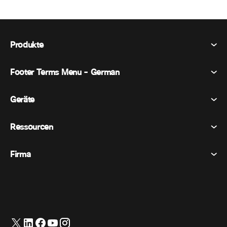
Produkte
Footer Terms Menu - German
Webex Suite
Tagungen
Geräte
Allgemeine Geschäftsbedingungen
Berufung
Datenschutzerklärung
Ressourcen
Raumgeräte
Nachrichten
Cookies
Schreibtischgeräte
Veranstaltungen
Firma
Preise
Marken
Digitale Whiteboards
Videonachrichten
Herunterladungen
Deutsch
Cisco
Telefone
简体中文 (Vereinfachtes Chinesisch)
Umfrage
Hilfezentrum
Webex Kunden Advocacy Programm
Kameras
繁體中文 (Traditionelles Chinesisch)
Webinare
Webex Gemeinschaft
Support kontaktieren
Kopfhörer