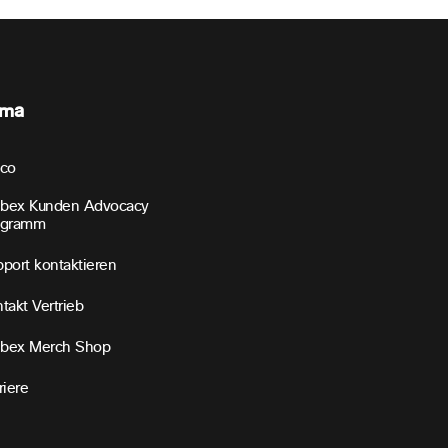
rma
sco
bex Kunden Advocacy
ogramm
port kontaktieren
takt Vertrieb
bex Merch Shop
riere