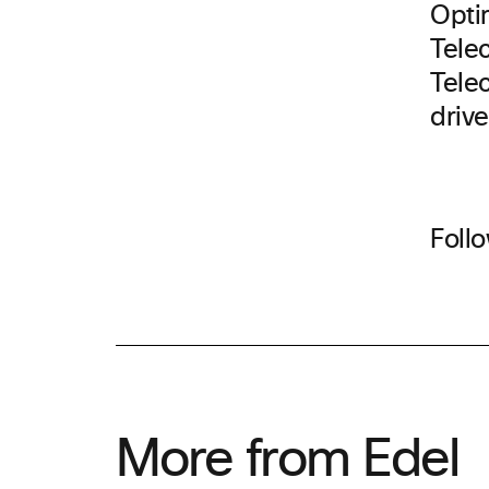
Opti
Tele
Tele
driv
Foll
More from Edel