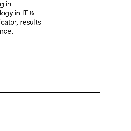
g in
ogy in IT &
ator, results
nce.