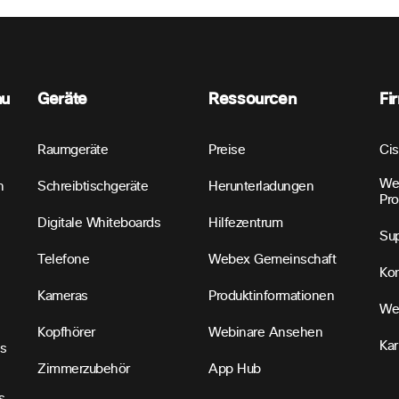
nu
Geräte
Ressourcen
Fi
Raumgeräte
Preise
Ci
We
n
Schreibtischgeräte
Herunterladungen
Pr
Digitale Whiteboards
Hilfezentrum
Sup
Telefone
Webex Gemeinschaft
Kon
Kameras
Produktinformationen
We
Kopfhörer
Webinare Ansehen
Kar
s
Zimmerzubehör
App Hub
s