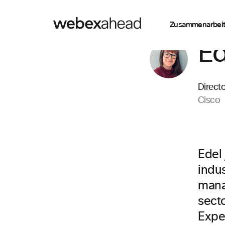
Zusammenarbei
Ed
Direct
Cisco
Edel
indus
mana
sect
Expe