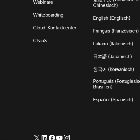
Webinare
Chinesisch)
Whiteboarding
English (Englisch)
Cloud-Kontaktcenter
Français (Französisch)
CPaaS
Italiano (Italienisch)
日本語 (Japanisch)
한국어 (Koreanisch)
Português (Portugiesis
Brasilien)
Español (Spanisch)