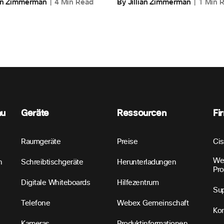
ian Zimmerman
4 Min Read
By Jillian Zimmerman
1 Min 
nu
Geräte
Ressourcen
Fi
Raumgeräte
Preise
Ci
We
n
Schreibtischgeräte
Herunterladungen
Pr
Digitale Whiteboards
Hilfezentrum
Sup
Telefone
Webex Gemeinschaft
Kon
Kameras
Produktinformationen