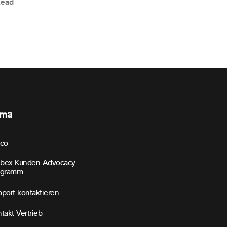
Read
rma
sco
bex Kunden Advocacy
ogramm
port kontaktieren
takt Vertrieb