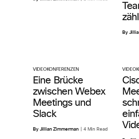
Tea
zähl
By Jill
VIDEOKONFERENZEN
VIDEO
Eine Brücke
Cis
zwischen Webex
Mee
Meetings und
sch
Slack
ein
Vid
By Jillian Zimmerman
4 Min Read