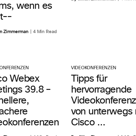
ms, wenn es
t--
ian Zimmerman
4 Min Read
KONFERENZEN
VIDEOKONFERENZEN
co Webex
Tipps für
tings 39.8 –
hervorragende
nellere,
Videokonferen
fachere
von unterwegs 
eokonferenzen
Cisco ...