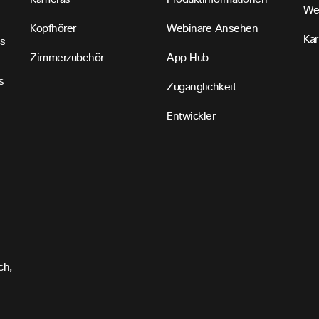
We
Kopfhörer
Webinare Ansehen
Kar
s
Zimmerzubehör
App Hub
s
Zugänglichkeit
Entwickler
ch,