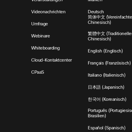
Videonachrichten
Deutsch
简体中文 (Vereinfachte
Chinesisch)
Umfrage
繁體中文 (Traditionelle
Webinare
Chinesisch)
Whiteboarding
English (Englisch)
Cloud-Kontaktcenter
Français (Französisch)
CPaaS
Italiano (Italienisch)
日本語 (Japanisch)
한국어 (Koreanisch)
Português (Portugiesis
Brasilien)
Español (Spanisch)