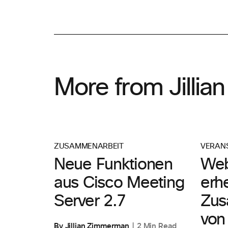
More from Jillian
ZUSAMMENARBEIT
VERAN
Neue Funktionen
Web
aus Cisco Meeting
erh
Server 2.7
Zus
von
By Jillian Zimmerman
2 Min Read