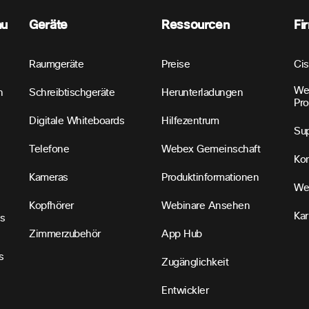
nu
Geräte
Ressourcen
Fi
Raumgeräte
Preise
Ci
We
n
Schreibtischgeräte
Herunterladungen
Pr
Digitale Whiteboards
Hilfezentrum
Sup
Telefone
Webex Gemeinschaft
Kon
Kameras
Produktinformationen
We
Kopfhörer
Webinare Ansehen
Kar
s
Zimmerzubehör
App Hub
s
Zugänglichkeit
Entwickler