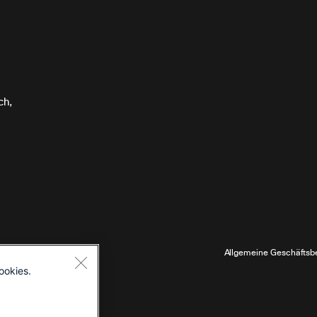
ch,
hte
Allgemeine Geschäftsb
ookies.