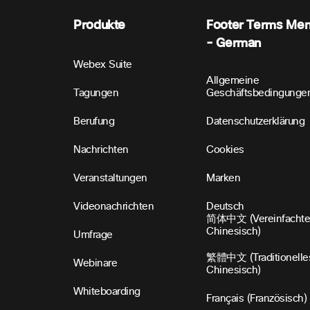
Produkte
Footer Terms Me
- German
Webex Suite
Allgemeine
Tagungen
Geschäftsbedingunge
Berufung
Datenschutzerklärung
Nachrichten
Cookies
Veranstaltungen
Marken
Videonachrichten
Deutsch
简体中文 (Vereinfachte
Chinesisch)
Umfrage
繁體中文 (Traditionelle
Webinare
Chinesisch)
Whiteboarding
Français (Französisch)