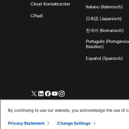
Cloud-Kontaktcenter
Italiano (Italienisch)
CPaaS
日本語 (Japanisch)
한국어 (Koreanisch)
Português (Portugiesis
Brasilien)
Español (Spanisch)
©2026 Cisco und/oder seine Tochtergesellschaften. Alle Rec
vorbehalten.
By continuing to use our website, you acknowledge the use of c
Privacy Statement
Change Settings