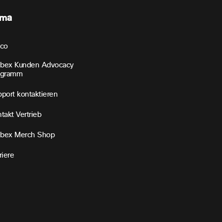
rma
sco
bex Kunden Advocacy
ogramm
port kontaktieren
takt Vertrieb
bex Merch Shop
riere