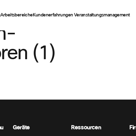
t
Arbeitsbereiche
Kundenerfahrungen
Veranstaltungsmanagement
n-
ren (1)
nu
Geräte
Ressourcen
Fi