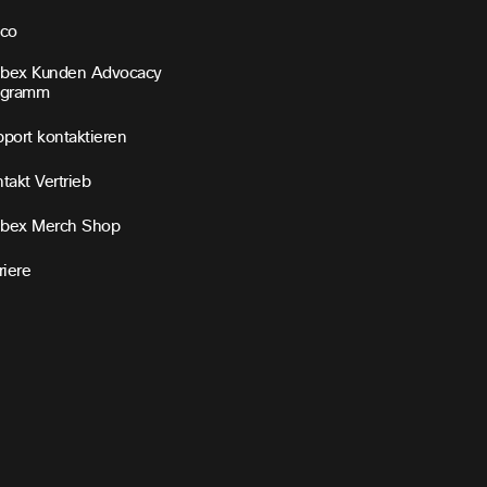
sco
bex Kunden Advocacy
ogramm
port kontaktieren
takt Vertrieb
bex Merch Shop
riere