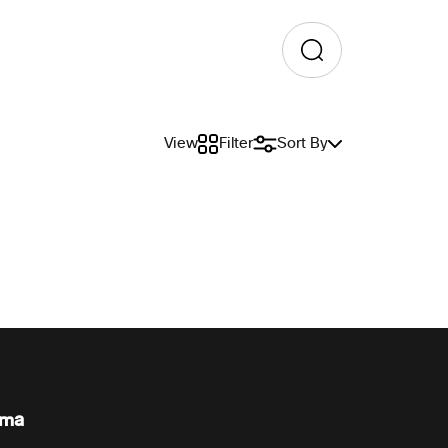
View
Filter
Sort By
rma