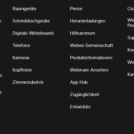
Raumgeräte
Preise
Ci
We
n
Schreibtischgeräte
Herunterladungen
Pr
Digitale Whiteboards
Hilfezentrum
Sup
Telefone
Webex Gemeinschaft
Kon
Kameras
Produktinformationen
We
Kopfhörer
Webinare Ansehen
Kar
s
Zimmerzubehör
App Hub
s
Zugänglichkeit
Entwickler