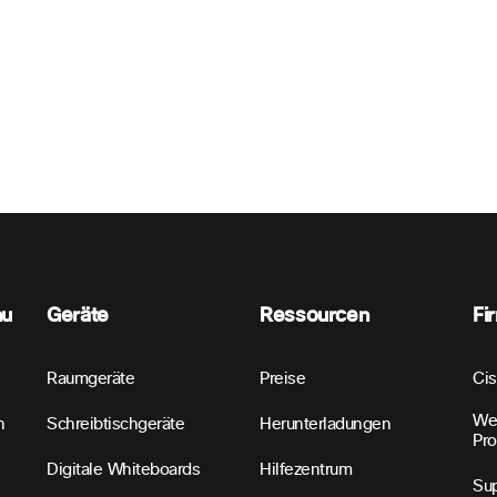
nu
Geräte
Ressourcen
Fi
Raumgeräte
Preise
Ci
We
n
Schreibtischgeräte
Herunterladungen
Pr
Digitale Whiteboards
Hilfezentrum
Sup