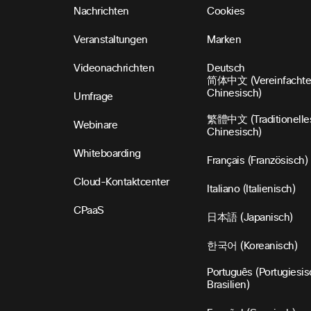
Nachrichten
Cookies
Veranstaltungen
Marken
Videonachrichten
Deutsch
简体中文 (Vereinfachte
Chinesisch)
Umfrage
繁體中文 (Traditionelle
Webinare
Chinesisch)
Whiteboarding
Français (Französisch)
Cloud-Kontaktcenter
Italiano (Italienisch)
CPaaS
日本語 (Japanisch)
한국어 (Koreanisch)
Português (Portugiesis
Brasilien)