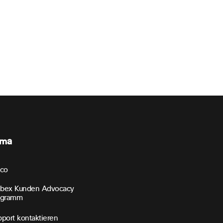
rma
sco
bex Kunden Advocacy
ogramm
port kontaktieren