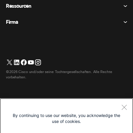
Datenschutzerklärung
Ressourcen
Raumgeräte
Nachrichten
Cookies
Schreibtischgeräte
Veranstaltungen
Firma
Preise
Marken
Digitale Whiteboards
Videonachrichten
Herunterladungen
Deutsch
Cisco
Telefone
简体中文 (Vereinfachtes Chinesisch)
Umfrage
Hilfezentrum
Webex Kunden Advocacy Programm
Kameras
繁體中文 (Traditionelles Chinesisch)
Webinare
Webex Gemeinschaft
Support kontaktieren
Kopfhörer
Français (Französisch)
Whiteboarding
Produktinformationen
Kontakt Vertrieb
©2026 Cisco und/oder seine Tochtergesellschaften. Alle Rechte
Zimmerzubehör
Italiano (Italienisch)
Cloud-Kontaktcenter
vorbehalten.
Webinare Ansehen
Webex Merch Shop
日本語 (Japanisch)
CPaaS
App Hub
Karriere
한국어 (Koreanisch)
Zugänglichkeit
Allgemeine Geschäftsbedingungen
Português (Portugiesisch, Brasilien)
Entwickler
By continuing to use our website, you acknowledge the
Datenschutzerklärung
use of cookies.
Español (Spanisch)
Cookies