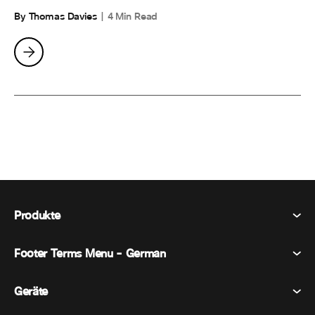
By Thomas Davies
4 Min Read
Produkte
Footer Terms Menu - German
Webex Suite
Tagungen
Geräte
Allgemeine Geschäftsbedingungen
Berufung