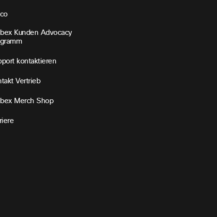
sco
bex Kunden Advocacy
ogramm
port kontaktieren
takt Vertrieb
bex Merch Shop
riere