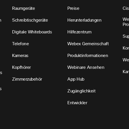
Raumgeräte
Preise
Ci
We
n
Schreibtischgeräte
Herunterladungen
Pr
Digitale Whiteboards
Hilfezentrum
Sup
Telefone
Webex Gemeinschaft
Kon
Kameras
Produktinformationen
We
Kopfhörer
Webinare Ansehen
Kar
s
Zimmerzubehör
App Hub
s
Zugänglichkeit
Entwickler