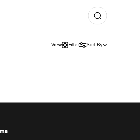
View
Filter
Sort By
rma