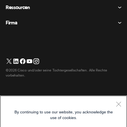
Datenschutzerklärung
Ressourcen
Raumgeräte
Nachrichten
Cookies
Schreibtischgeräte
Veranstaltungen
Firma
Preise
Marken
Digitale Whiteboards
Videonachrichten
Herunterladungen
Deutsch
Cisco
Telefone
简体中文 (Vereinfachtes Chinesisch)
Umfrage
Hilfezentrum
Webex Kunden Advocacy Programm
Kameras
繁體中文 (Traditionelles Chinesisch)
Webinare
Webex Gemeinschaft
Support kontaktieren
Kopfhörer
Français (Französisch)
Whiteboarding
Produktinformationen
Kontakt Vertrieb
©2026 Cisco und/oder seine Tochtergesellschaften. Alle Rechte
Zimmerzubehör
Italiano (Italienisch)
Cloud-Kontaktcenter
vorbehalten.
Webinare Ansehen
Webex Merch Shop
日本語 (Japanisch)
CPaaS
App Hub
Karriere
한국어 (Koreanisch)
Zugänglichkeit
Allgemeine Geschäftsbedingungen
Português (Portugiesisch, Brasilien)
Entwickler
By continuing to use our website, you acknowledge the
Datenschutzerklärung
use of cookies.
Español (Spanisch)
Cookies