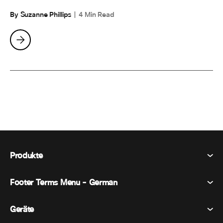
By Suzanne Phillips
4 Min Read
Produkte
Footer Terms Menu - German
Webex Suite
Tagungen
Geräte
Allgemeine Geschäftsbedingungen
Berufung