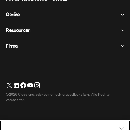
Tagungen
Geräte
Allgemeine Geschäftsbedingungen
Berufung
Datenschutzerklärung
Ressourcen
Raumgeräte
Nachrichten
Cookies
Schreibtischgeräte
Veranstaltungen
Firma
Preise
Marken
Digitale Whiteboards
Videonachrichten
Herunterladungen
Deutsch
Cisco
Telefone
简体中文 (Vereinfachtes Chinesisch)
Umfrage
Hilfezentrum
Webex Kunden Advocacy Programm
Kameras
繁體中文 (Traditionelles Chinesisch)
Webinare
Webex Gemeinschaft
Support kontaktieren
Kopfhörer
Français (Französisch)
Whiteboarding
Produktinformationen
Kontakt Vertrieb
©2026 Cisco und/oder seine Tochtergesellschaften. Alle Rechte
Zimmerzubehör
Italiano (Italienisch)
Cloud-Kontaktcenter
vorbehalten.
Webinare Ansehen
Webex Merch Shop
日本語 (Japanisch)
CPaaS
App Hub
Karriere
한국어 (Koreanisch)
Zugänglichkeit