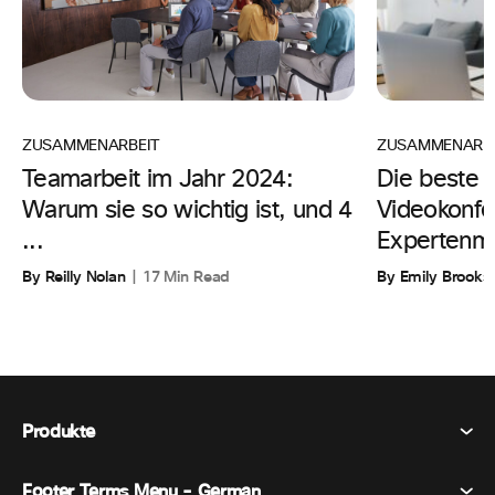
ZUSAMMENARBE
ZUSAMMENARBEIT
Die beste 
Teamarbeit im Jahr 2024:
Videokonfe
Warum sie so wichtig ist, und 4
Expertenm
...
By Emily Brooks
By Reilly Nolan
17 Min Read
Produkte
Footer Terms Menu - German
Webex Suite