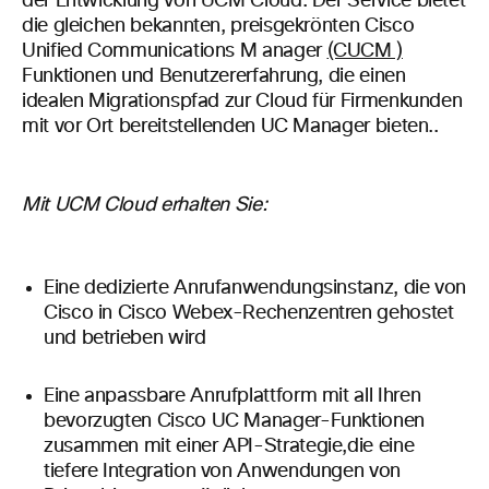
der Entwicklung
von
UCM Cloud.
Der Service bietet
die gleichen bekannten
,
preisgekrönten C
isco
U
nified
C
ommunications M
anager
(CUCM )
Funktionen und Benutzererfahrung, die einen
idealen Migrationspfad zur Cloud für Firmenkunden
mit vor Ort bereitstellenden UC Manager bieten.
.
Mit UCM Cloud erhalten Sie:
Eine dedizierte
Anrufanwendungsinstanz,
die von
Cisco
in Cisco Webex-Rechenzentren gehostet
und betrieben wird
Eine
anpassbare Anrufplattform mit all Ihren
bevorzugten Cisco UC Manager-Funktionen
zusammen mit einer
API-Strategie,
die eine
tiefere Integration von Anwendungen von