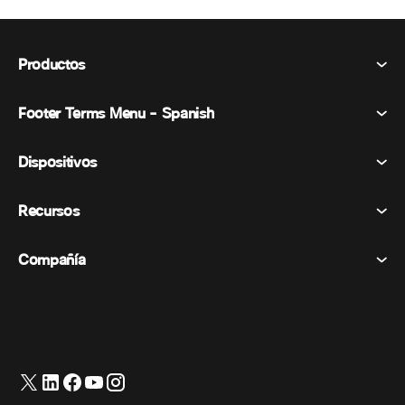
Productos
Footer Terms Menu - Spanish
Webex Suite
Reuniones
Dispositivos
Términos y condiciones
Vocación
Declaración de privacidad
Recursos
Dispositivos de la habitación
Mensajería
Galletas
Dispositivos de escritorio
Eventos
Compañía
Precios
Marcas comerciales
Pizarras digitales
Mensajería de vídeo
Descargas
Español
Cisco
Teléfonos
简体中文 (Chino simplificado)
Votación
Centro de ayuda
Programa de defensa del cliente de Webex
Cámaras
繁體中文 (Chino tradicional)
Seminarios web
Comunidad Webex
Contactar con el servicio de asistencia
Auriculares
English (Inglés)
Pizarra blanca
Elementos esenciales del producto