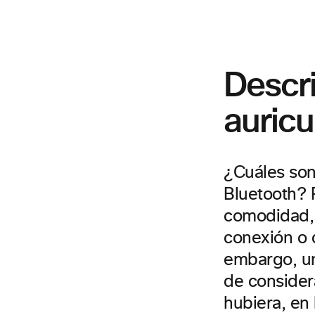
Descri
auricu
¿Cuáles son
Bluetooth? 
comodidad, f
conexión o c
embargo, un
de considera
hubiera, en 