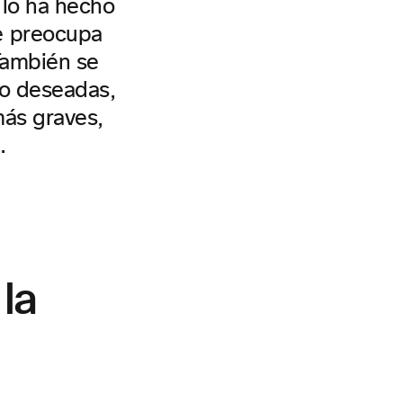
 lo ha hecho
e preocupa
 También se
no deseadas,
más graves,
.
 la