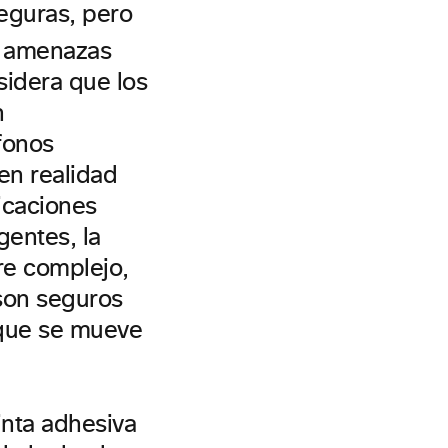
eguras, pero
as amenazas
sidera que los
n
éfonos
en realidad
icaciones
gentes, la
re complejo,
 son seguros
 que se mueve
inta adhesiva