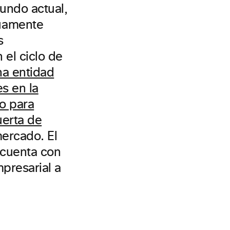
undo actual,
nuamente
s
el ciclo de
na entidad
s en la
lo para
uerta de
ercado. El
 cuenta con
presarial a