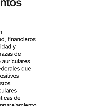
entos
n
d, financieros
cidad y
nazas de
 auriculares
ederales que
ositivos
stos
culares
sticas de
emparejamiento