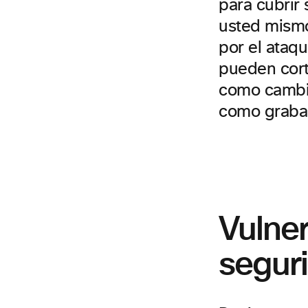
para cubrir
usted mismo
por el ataq
pueden cort
como cambio
como grabar
Vulner
segur