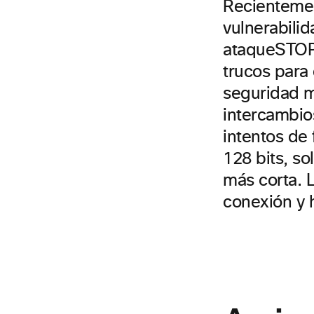
Recientemen
vulnerabili
ataqueSTOPS
trucos para 
seguridad m
intercambios
intentos de
128 bits, s
más corta. 
conexión y 