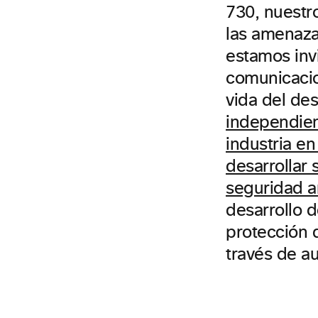
730, nuestr
las amenaz
estamos inv
comunicacio
vida del de
independient
industria en
desarrollar
seguridad a
desarrollo 
protección 
través de au