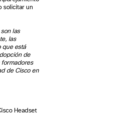
 solicitar un
 son las
e, las
o que está
 adopción de
s formadores
ad de Cisco en
 Cisco Headset