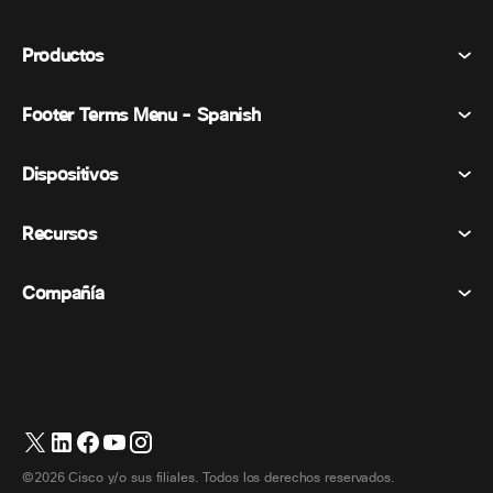
Productos
Footer Terms Menu - Spanish
Webex Suite
Reuniones
Dispositivos
Términos y condiciones
Vocación
Declaración de privacidad
Recursos
Dispositivos de la habitación
Mensajería
Galletas
Dispositivos de escritorio
Eventos
Compañía
Precios
Marcas comerciales
Pizarras digitales
Mensajería de vídeo
Descargas
Español
Cisco
Teléfonos
简体中文 (Chino simplificado)
Votación
Centro de ayuda
Programa de defensa del cliente de Webex
Cámaras
繁體中文 (Chino tradicional)
Seminarios web
Comunidad Webex
Contactar con el servicio de asistencia
Auriculares
Français (Francés)
Pizarra blanca
Elementos esenciales del producto
Contactar con Ventas
©2026 Cisco y/o sus filiales. Todos los derechos reservados.
Accesorios de habitación