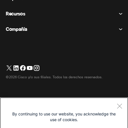
Vocación
Declaración de privacidad
Recursos
Dispositivos de la habitación
Mensajería
Galletas
Dispositivos de escritorio
Eventos
Compañía
Precios
Marcas comerciales
Pizarras digitales
Mensajería de vídeo
Descargas
Español
Cisco
Teléfonos
简体中文 (Chino simplificado)
Votación
Centro de ayuda
Programa de defensa del cliente de Webex
Cámaras
繁體中文 (Chino tradicional)
Seminarios web
Comunidad Webex
Contactar con el servicio de asistencia
Auriculares
English (Inglés)
Pizarra blanca
Elementos esenciales del producto
Contactar con Ventas
©2026 Cisco y/o sus filiales. Todos los derechos reservados.
Accesorios de habitación
Français (Francés)
Centro de contacto en la nube
Ver seminarios web
Tienda de productos Webex
Deutsch (Alemán)
CPaaS
Centro de aplicaciones
Carreras
Italiano
Accesibilidad
Términos y condiciones
By continuing to use our website, you acknowledge the
日本語 (Japonés)
Declaración de privacidad
Desarrolladores
use of cookies.
한국어 (Coreano)
Galletas