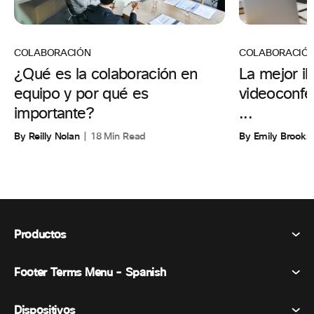
COLABORACIÓ
COLABORACIÓN
La mejor il
¿Qué es la colaboración en
videoconfer
equipo y por qué es
...
importante?
By Emily Brooks
By Reilly Nolan
18 Min Read
Productos
Footer Terms Menu - Spanish
Webex Suite
Reuniones
Dispositivos
Términos y condiciones