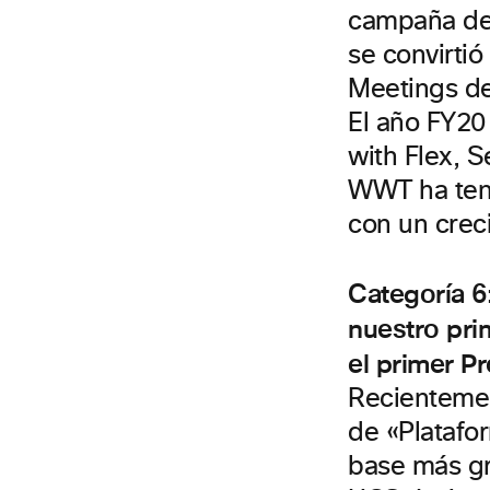
campaña de 
se convirti
Meetings de
El año FY20
with Flex, S
WWT ha teni
con un creci
Categoría 6
nuestro pri
el primer P
Recientemen
de «Platafo
base más gr