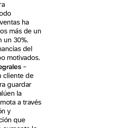
ra
todo
 ventas ha
icos más de un
n un 30%.
nancias del
po motivados.
egrales
–
 cliente de
ara guardar
lúen la
emota a través
ón y
ución que