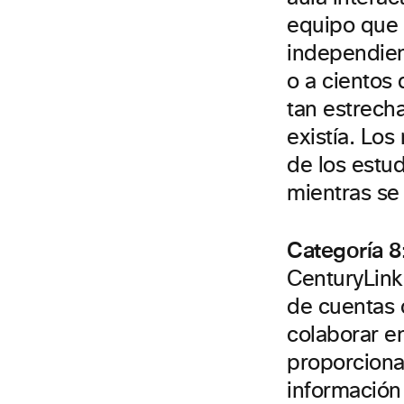
equipo que 
independien
o a cientos
tan estrech
existía. Lo
de los estu
mientras se
Categoría 8
CenturyLink
de cuentas c
colaborar e
proporcionan
información