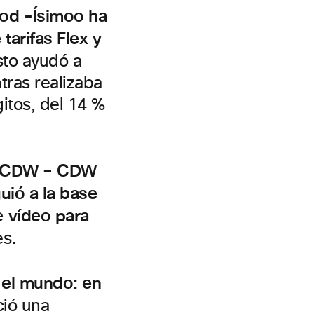
od -Ísimoo ha
tarifas Flex y
sto ayudó a
tras realizaba
itos, del 14 %
rd CDW – CDW
uió a la base
 vídeo para
s.
 el mundo: en
ció una