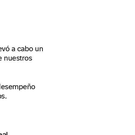
levó a cabo un
e nuestros
o desempeño
s.
nal