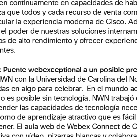
ten continuamente en capacidades de habil
za que todos y cada recurso de venta co
cular la experiencia moderna de Cisco. A
el poder de nuestras soluciones interna
os de alto rendimiento y ofrecer experien
entes.
: Puente webexceptional a un posible pr
NWN con la Universidad de Carolina del 
das en algo para celebrar. En el mundo act
o es posible sin tecnología. NWN trabaj
nder las capacidades de tecnología nece
orno de aprendizaje atractivo que es fácil
ener. El aula web de Webex Connect de C
tiva con vídeo, pizarras blancas y colabor