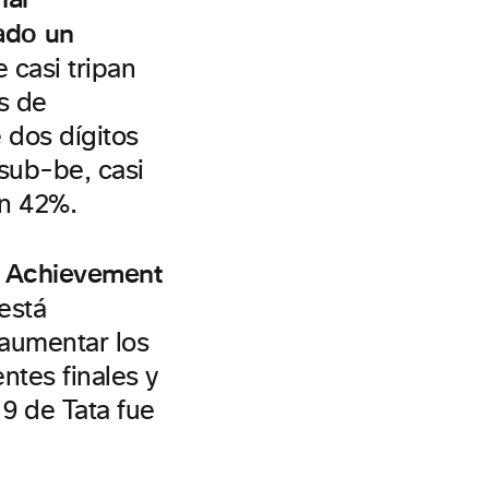
ado un
 casi tripan
s de
 dos dígitos
 sub-be, casi
un 42%.
l Achievement
está
aumentar los
entes finales y
19 de Tata fue