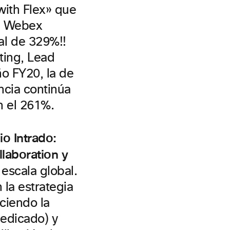
with Flex» que
de Webex
al de 329%!!
ting, Lead
ño FY20, la de
ncia continúa
n el 261%.
o Intrado:
laboration y
escala global.
 la estrategia
ciendo la
edicado) y