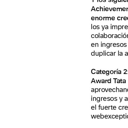
Achievemen
enorme cre
los ya impr
colaboració
en ingresos
duplicar la 
Categoría 2
Award
Tata
aprovechand
ingresos y a
el fuerte cr
webexceptio