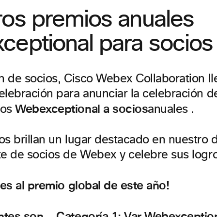
ros premios anuales
ceptional para socios
ón de socios, Cisco Webex Collaboration l
elebración para anunciar la celebración d
Webexceptional a socios
ios
anuales .
os brillan un lugar destacado en nuestr
te de socios de Webex y celebre sus logro
nes al premio global de este año!
entes son…
Categoría 1: Var Webexceptio