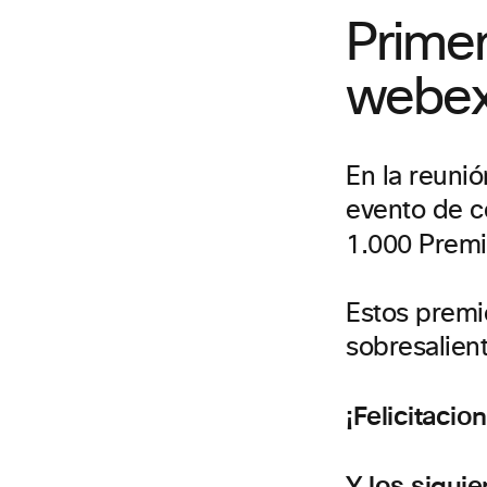
Prime
webex
En la reuni
evento de c
1.000 Prem
Estos premi
sobresalien
¡Felicitacio
Y los sigui