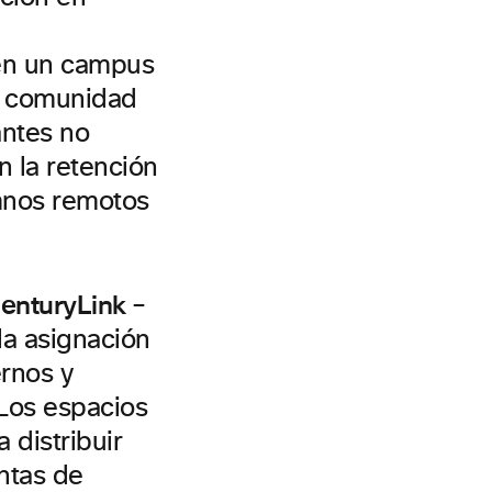
 en un campus
na comunidad
antes no
 la retención
umnos remotos
enturyLink
–
la asignación
ernos y
 Los espacios
 distribuir
ntas de