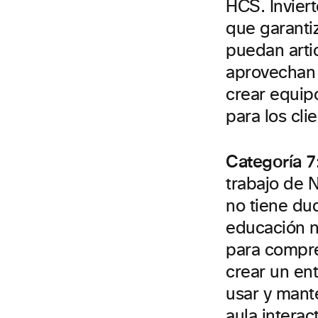
HCS. Invier
que garanti
puedan arti
aprovechan 
crear equip
para los cli
Categoría 7
trabajo de 
no tiene du
educación n
para compre
crear un ent
usar y mant
aula interac