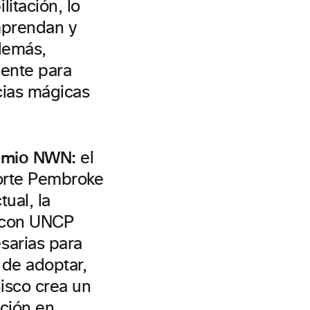
itación, lo
mprendan y
demás,
mente para
cias mágicas
emio
NWN:
el
Norte Pembroke
ual, la
ó con UNCP
sarias para
 de adoptar,
isco crea un
ación en