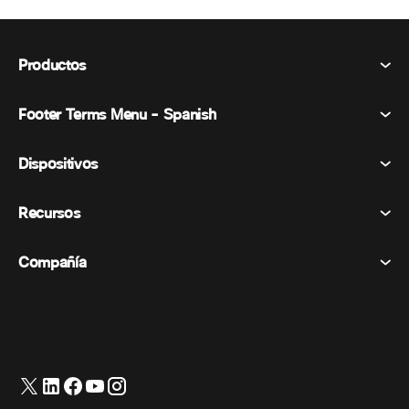
Productos
Footer Terms Menu - Spanish
Webex Suite
Reuniones
Dispositivos
Términos y condiciones
Vocación
Declaración de privacidad
Recursos
Dispositivos de la habitación
Mensajería
Galletas
Dispositivos de escritorio
Eventos
Compañía
Precios
Marcas comerciales
Pizarras digitales
Mensajería de vídeo
Descargas
Español
Cisco
Teléfonos
简体中文 (Chino simplificado)
Votación
Centro de ayuda
Programa de defensa del cliente de Webex
Cámaras
繁體中文 (Chino tradicional)
Seminarios web
Comunidad Webex
Contactar con el servicio de asistencia
Auriculares
Français (Francés)
Pizarra blanca
Elementos esenciales del producto