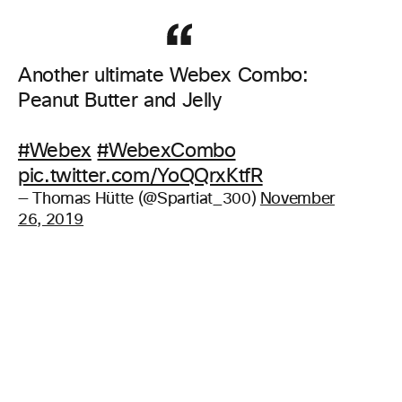
Another ultimate Webex Combo:
Peanut Butter and Jelly
#Webex
#WebexCombo
pic.twitter.com/YoQQrxKtfR
— Thomas Hütte (@Spartiat_300)
November
26, 2019