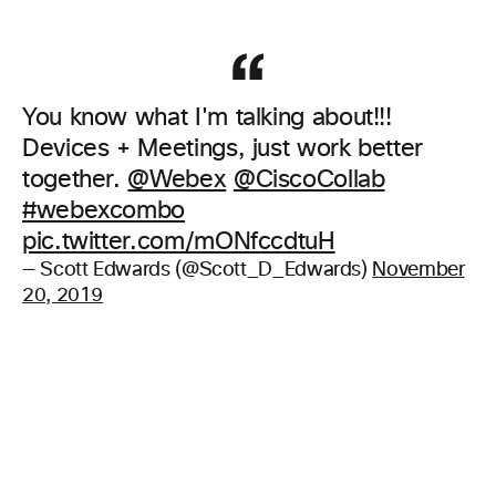
You know what I'm talking about!!!
Devices + Meetings, just work better
together.
@Webex
@CiscoCollab
#webexcombo
pic.twitter.com/mONfccdtuH
— Scott Edwards (@Scott_D_Edwards)
November
20, 2019