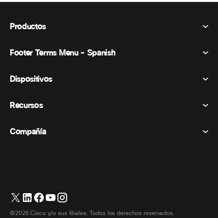
Productos
Footer Terms Menu - Spanish
Webex Suite
Reuniones
Dispositivos
Términos y condiciones
Vocación
Declaración de privacidad
Recursos
Dispositivos de la habitación
Mensajería
Galletas
Dispositivos de escritorio
Eventos
Compañía
Precios
Marcas comerciales
Pizarras digitales
Mensajería de vídeo
Descargas
Español
Cisco
Teléfonos
简体中文 (Chino simplificado)
Votación
Centro de ayuda
Programa de defensa del cliente de Webex
Cámaras
繁體中文 (Chino tradicional)
Seminarios web
Comunidad Webex
Contactar con el servicio de asistencia
Auriculares
Français (Francés)
Pizarra blanca
Elementos esenciales del producto
Contactar con Ventas
©2026 Cisco y/o sus filiales. Todos los derechos reservados.