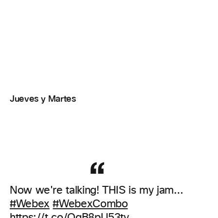
Jueves y Martes
Now we're talking! THIS is my jam…
#Webex
#WebexCombo
https://t.co/OqB8pU53ty