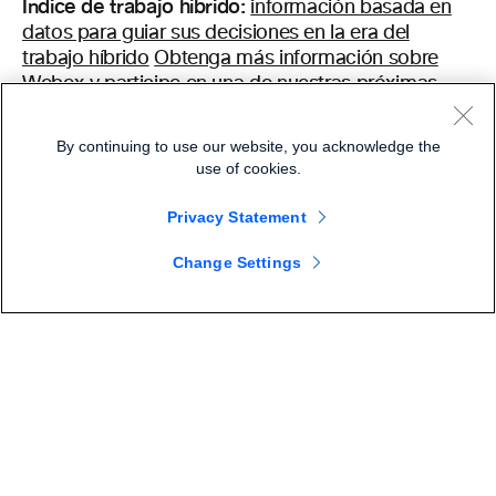
Índice de trabajo híbrido:
información basada en
datos para guiar sus decisiones en la era del
trabajo híbrido
Obtenga más información sobre
Webex y participe en una de nuestras próximas
sesiones de capacitación
Vea las demostraciones
diarias de productos
By continuing to use our website, you acknowledge the
use of cookies.
Privacy Statement
About The Author
Change Settings
Webex Team
Webex is a leading provider of cloud-based