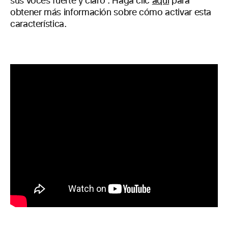
sus voces
fuerte
y claro
.
Haga clic
aquí
para
obtener más información sobre cómo activar
esta
característica.