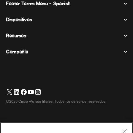
Footer Terms Menu - Spanish
Webex Suite
Reuniones
Dispositivos
Términos y condiciones
Vocación
Declaración de privacidad
Recursos
Dispositivos de la habitación
Mensajería
Galletas
Dispositivos de escritorio
Eventos
Compañía
Precios
Marcas comerciales
Pizarras digitales
Mensajería de vídeo
Descargas
Español
Cisco
Teléfonos
简体中文 (Chino simplificado)
Votación
Centro de ayuda
Programa de defensa del cliente de Webex
Cámaras
繁體中文 (Chino tradicional)
Seminarios web
Comunidad Webex
Contactar con el servicio de asistencia
Auriculares
English (Inglés)
Pizarra blanca
Elementos esenciales del producto
Contactar con Ventas
©2026 Cisco y/o sus filiales. Todos los derechos reservados.
Accesorios de habitación
Français (Francés)
Centro de contacto en la nube
Ver seminarios web
Tienda de productos Webex
Deutsch (Alemán)
CPaaS
Centro de aplicaciones
Carreras
Italiano
Accesibilidad