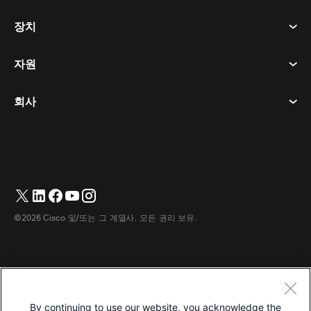
회의
장치
이용약관
부름
개인정보 보호정책
자원
객실 장치
메시징
쿠키
데스크 디바이스
이벤트
회사
가격
상표
디지털 화이트보드
비디오 메시징
다운로드
한국어
Cisco
전화
简体中文
(
중국어 간체
)
투표
도움말 센터
Webex 고객 옹호 프로그램
카메라
繁體中文
(
중국어 번체
)
웨비나
Webex 커뮤니티
지원에 문의하세요
헤드셋
English
(
영어
)
화이트보딩
제품 필수 사항
영업에 문의하세요
©2026 Cisco 및/또는 그 계열사. 모든 권리 보유.
객실 액세서리
Français
(
불어
)
클라우드 컨택센터
웹 세미나 시청
Webex 상품 매장
Deutsch
(
독어
)
CPaaS
앱 허브
경력
Italiano
(
이태리어
)
접근성
이용약관
By continuing to use our website, you acknowledge the
日本語
(
일어
)