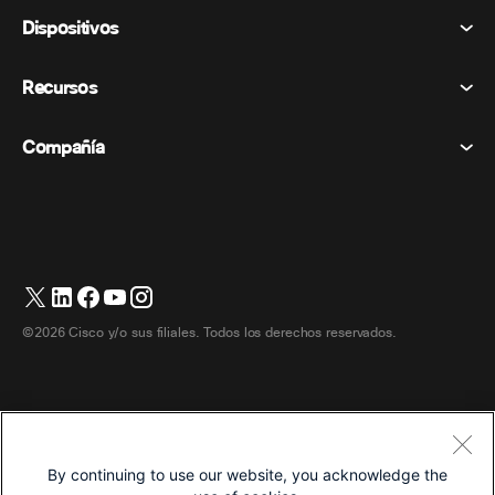
Reuniones
Dispositivos
Términos y condiciones
Vocación
Declaración de privacidad
Recursos
Dispositivos de la habitación
Mensajería
Galletas
Dispositivos de escritorio
Eventos
Compañía
Precios
Marcas comerciales
Pizarras digitales
Mensajería de vídeo
Descargas
Español
Cisco
Teléfonos
简体中文 (Chino simplificado)
Votación
Centro de ayuda
Programa de defensa del cliente de Webex
Cámaras
繁體中文 (Chino tradicional)
Seminarios web
Comunidad Webex
Contactar con el servicio de asistencia
Auriculares
English (Inglés)
Pizarra blanca
Elementos esenciales del producto
Contactar con Ventas
©2026 Cisco y/o sus filiales. Todos los derechos reservados.
Accesorios de habitación
Français (Francés)
Centro de contacto en la nube
Ver seminarios web
Tienda de productos Webex
Deutsch (Alemán)
CPaaS
Centro de aplicaciones
Carreras
Italiano
Accesibilidad
Términos y condiciones
By continuing to use our website, you acknowledge the
日本語 (Japonés)
Declaración de privacidad
Desarrolladores