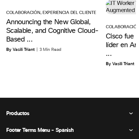
COLABORACIÓN
,
EXPERIENCIA DEL CLIENTE
Announcing the New Global,
COLABORACIÓ
Scalable, and Cognitive Cloud-
Cisco fue 
Based ...
líder en Ar
By Vasili Triant
3 Min Read
...
By Vasili Triant
Productos
Footer Terms Menu - Spanish
Webex Suite