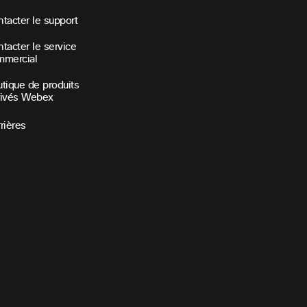
tacter le support
tacter le service
mmercial
tique de produits
rivés Webex
rières