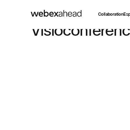
Collaboration
Esp
Visioconféren