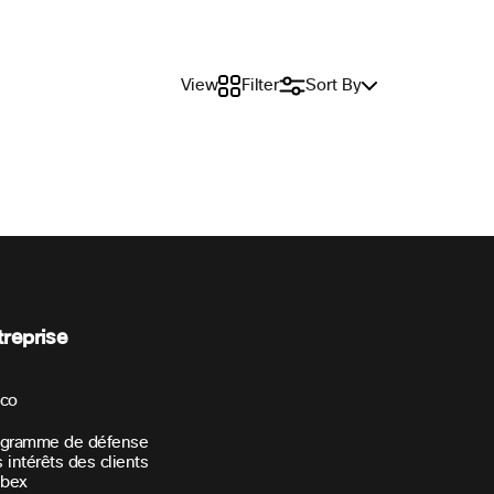
View
Filter
Sort By
treprise
sco
ogramme de défense
 intérêts des clients
bex