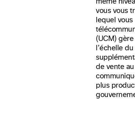
même niveau
vous vous t
lequel vous 
télécommuni
(UCM)
gère 
l’échelle du
supplémenta
de vente
au
communiquer
plus product
gouvernemen