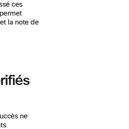
ssé ces
 permet
et la note
de
ifiés
succès ne
ts