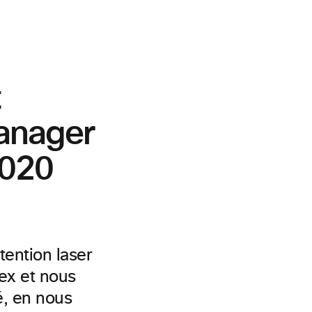
anager
2020
ention laser
ex
et nous
é, en nous