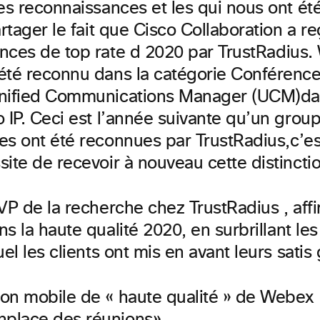
es reconnaissances et les qui nous ont ét
artager le fait que Cisco Collaboration a r
nces de top
rate
d
2020 par
TrustRadius
.
été reconnu dans la catégorie Conférenc
nified Communications
Manager
(UCM)
da
 IP.
Ceci est l’année suivante qu’un group
es ont été reconnues par
TrustRadius,
c’e
ite de recevoir à nouveau cette distinctio
VP de la recherche chez TrustRadius , affi
s la haute qualité
2020,
en surbrillant l
uel les clients ont mis en avant leurs satis 
ion mobile de « haute qualité » de Webex