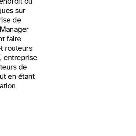
endroit où
ques sur
rise de
s Manager
t faire
t routeurs
, entreprise
ateurs de
ut en étant
ation