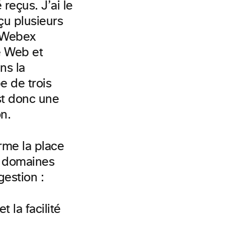
é reçus.
J’ai le
eçu plusieurs
Webex
e Web et
ns la
e de trois
st
donc une
n.
rme la place
es domaines
gestion :
et la facilité