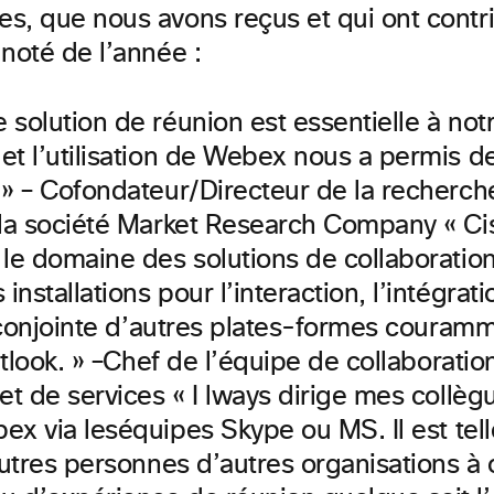
s, que nous avons reçus et qui ont contri
 noté de l’année :
 solution de réunion est essentielle à no
et l’utilisation de Webex nous a permis 
 » – Cofondateur/Directeur de la recherc
 la société Market Research Company « Ci
le domaine des solutions de collaboration
nstallations pour l’interaction, l’intégrati
n conjointe d’autres plates-formes couramm
look. » –
Chef de l’équipe de collaboration
et de services « I lways dirige mes collèg
ex via
les
équipes
Skype
ou MS. Il est tel
autres personnes d’autres organisations à 