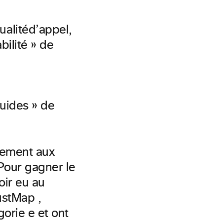
ualité
d’appel,
bilité » de
uides » de
lement aux
Pour gagner le
oir eu au
ustMap ,
orie e et ont