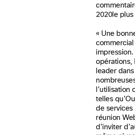
commentaire
2020
le plus
« Une bonne
commercial 
impression.
opérations,
leader dans 
nombreuses i
l’utilisatio
telles
qu’Out
de services 
réunion Web
d’inviter d’