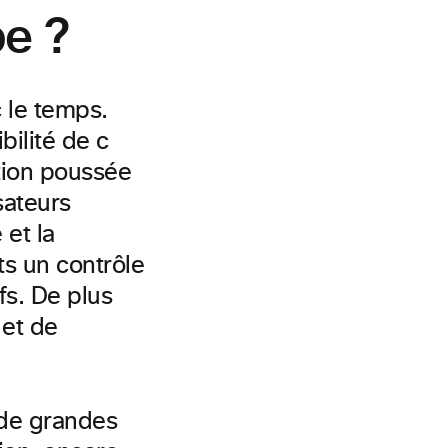
pe ?
 le temps.
ilité de c
ation poussée
sateurs
 et la
s un contrôle
ifs.
De plus
 et
de
 de grandes