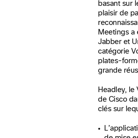
basant sur l
plaisir de p
reconnaissa
Meetings a 
Jabber et
U
catégorie Vo
plates-form
grande réuss
Headley, le 
de Cisco dan
clés sur leq
L’applicat