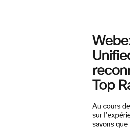
Webex
Unifi
recon
Top R
Au cours de
sur l’expéri
savons que 