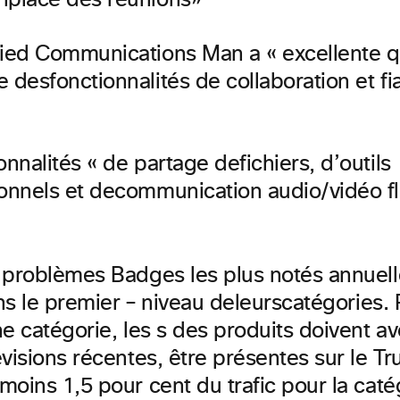
n
place des réunions
»
fied Communications Man a « excellente q
e des
fonctionnalités de collaboration et fia
onnalités « de
partage de
fichiers, d’outils
onnels et de
communication audio/vidéo fl
 problèmes Badges les plus notés annuel
ns
le premier
– niveau de
leurs
catégories. 
e catégorie, les s des produits doivent av
visions récentes, être présentes sur le Tr
oins 1,5 pour cent du trafic pour la catég