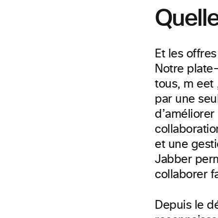
Quelle
Et les offr
Notre plate
tous, m eet 
par une seul
d’améliorer 
collaboratio
et une gest
Jabber perm
collaborer
f
Depuis le d