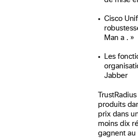
de mise e
Cisco Uni
robustess
Man a . »
Les foncti
organisati
Jabber
TrustRadius
produits da
prix dans un
moins dix ré
gagnent au m