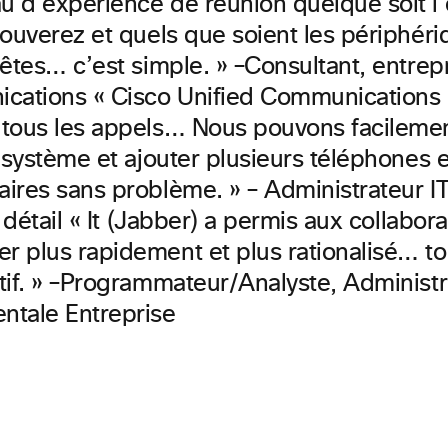
 d’expérience de réunion quelque soit l’
rouverez et quels que soient les périphéri
êtes… c’est simple. » –
Consultant, entrep
cations « Cisco Unified Communication
tous les appels… Nous pouvons facilemen
 système et ajouter plusieurs téléphones e
ires sans problème. »
– Administrateur IT
 détail « It (Jabber)
a permis aux collabor
 plus rapidement et plus rationalisé… to
if. »
–
Programmateur/Analyste, Administr
tale Entreprise