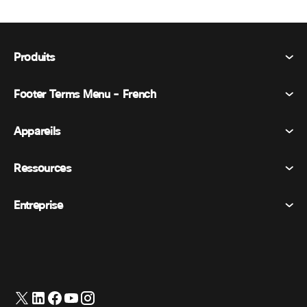
Produits
Footer Terms Menu - French
Webex Suite
Réunions
Appareils
Conditions générales
Appel
Déclaration de confidentialité
Ressources
Appareils de la salle
Messagerie
Cookies
Appareils de bureau
Événements
Entreprise
Tarifs
Marques déposées
Tableaux blancs numériques
Messagerie vidéo
Téléchargements
Français
Cisco
Téléphones
简体中文 (Chinois simplifié)
Vote
Centre d’aide
Programme de défense des intérêts des clients Webex
Caméras
繁體中文 (Chinois traditionnel)
Webinaires
Communauté Webex
Contacter le support
Casques d’écoute
English (Anglais)