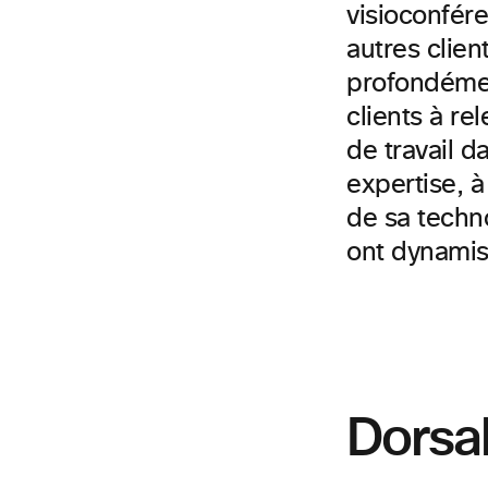
visioconfére
autres clien
profondémen
clients à re
de travail d
expertise, à
de sa techno
ont dynamis
Dorsa