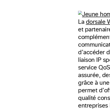
La
dorsale
et partenair
complémenta
communicati
d’accéder d
liaison IP s
service QoS
assurée, de
grâce à une
permet d’off
qualité cons
entreprises