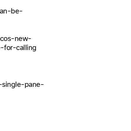
can-be-
iscos-new-
for-calling
e-single-pane-