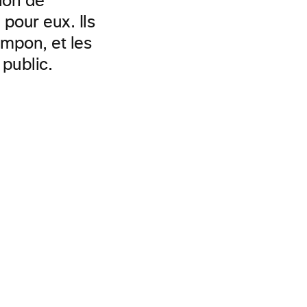
ion de
pour eux. Ils
ampon, et les
 public.