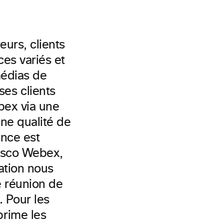
eurs, clients
ces variés et
médias de
es clients
bex via une
une qualité de
nce est
Cisco Webex,
ation nous
e réunion de
. Pour les
rime les