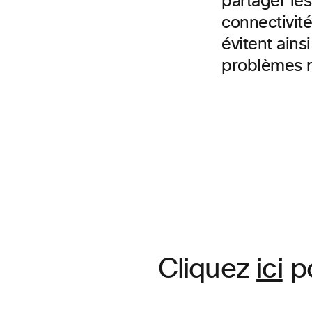
partager le
connectivit
évitent ains
problèmes re
Cliquez
ici
po