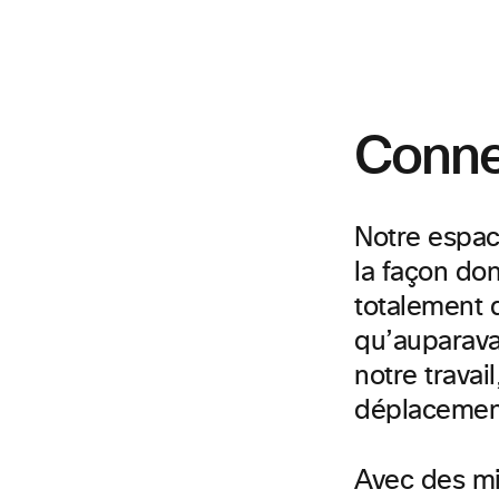
Conne
Notre espac
la façon do
totalement d
qu’auparava
notre travai
déplacemen
Avec des mil