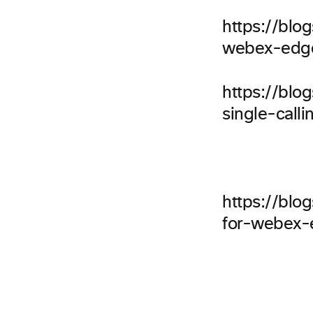
https://blo
webex-edge
https://blo
single-call
https://blo
for-webex-