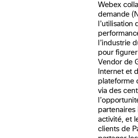
Webex colla
demande (Na
l’utilisatio
performance
l’industrie 
pour figurer
Vendor de G
Internet et 
plateforme 
via des cen
l’opportunité
partenaires
activité, et 
clients de 