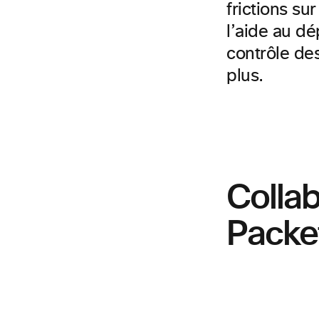
frictions su
l’aide au dé
contrôle de
plus.
Colla
Packe