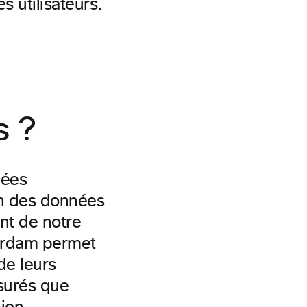
s utilisateurs.
s ?
nées
on des données
nt de notre
terdam permet
de leurs
ssurés que