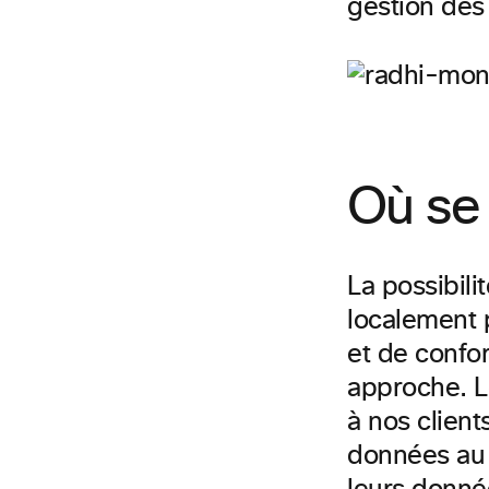
gestion des 
Où se
La possibili
localement 
et de confo
approche. L
à nos client
données au s