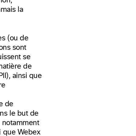
ion,
amais la
es (ou de
ons sont
uissent se
matière de
II), ainsi que
re
e de
s le but de
ts, notamment
si que Webex