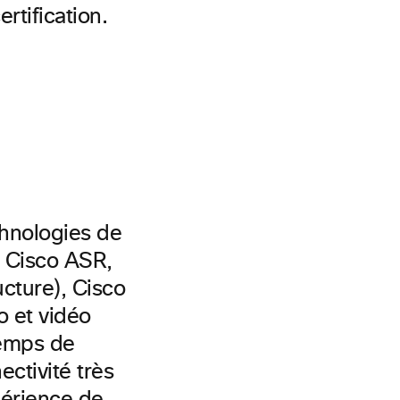
rtification.
chnologies de
e Cisco ASR,
ucture), Cisco
o et vidéo
temps de
ctivité très
périence de