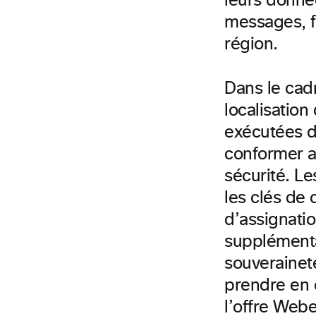
leurs donné
messages, fi
région.
Dans le cad
localisatio
exécutées d
conformer a
sécurité. Le
les clés de 
d’assignatio
supplémenta
souverainet
prendre en c
l’offre We