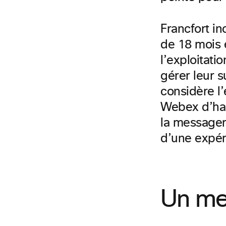
Francfort i
de 18 mois e
l’exploitati
gérer leur s
considère l
Webex d’harm
la messageri
d’une expér
Un me