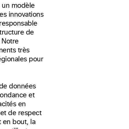
e un modèle
res innovations
 responsable
structure de
 Notre
ments très
régionales pour
e de données
dondance et
cités en
 et de respect
 en bout, la