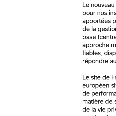
Le nouveau 
pour nos ins
apportées p
de la gestio
base (centr
approche mi
fiables, dis
répondre au
Le site de 
européen si
de performa
matière de s
de la vie pr