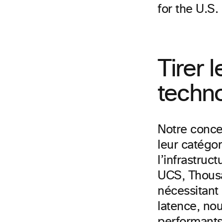
for the U.S.
Tirer l
techno
Notre concep
leur catégo
l’infrastruc
UCS, Thousa
nécessitant
latence, nou
performants