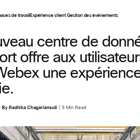
aces de travail
Expérience client
Gestion des événements
,
CUSTOMER STORIES
uveau centre de donn
ort offre aux utilisateu
 Webex une expérienc
ie.
By
Radhika Chagarlamudi
5 Min Read