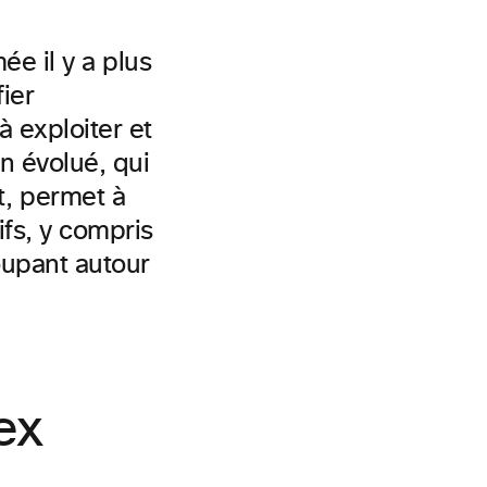
e il y a plus
ier
à exploiter et
on évolué, qui
, permet à
ifs, y compris
oupant autour
ex