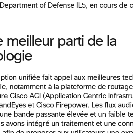
 Department of Defense IL5, en cours de ce
e meilleur parti de la
logie
tion unifiée fait appel aux meilleures te
rie, notamment à la plateforme de routag
ture Cisco ACI (Application Centric Infrastr
ndEyes et Cisco Firepower. Les flux audi
 une bande passante élevée et un faible 
s avons intégré un traitement et une conne
 afin de proposer aux utilisateurs une ex