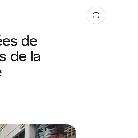
ées de
rs de la
e