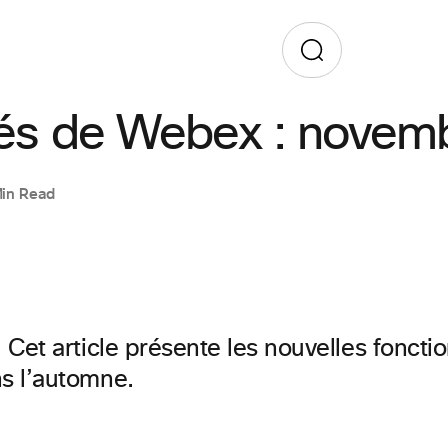
L
és de Webex : novem
Min Read
! Cet article présente les nouvelles fon
s l’automne.