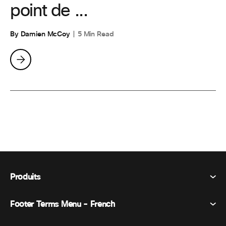
point de ...
By Damien McCoy
5 Min Read
Produits
Footer Terms Menu - French
Webex Suite
Réunions