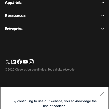
Appareils
Conditions générales
Appel
Déclaration de confidentialité
Ressources
Appareils de la salle
Messagerie
Cookies
Appareils de bureau
Événements
Entreprise
Tarifs
Marques déposées
Tableaux blancs numériques
Messagerie vidéo
Téléchargements
Français
Cisco
Téléphones
简体中文 (Chinois simplifié)
Vote
Centre d’aide
Programme de défense des intérêts des clients Webex
Caméras
繁體中文 (Chinois traditionnel)
Webinaires
Communauté Webex
Contacter le support
Casques d’écoute
Deutsch (Allemand)
Tableau blanc
Les essentiels du produit
Contacter le service commercial
©2026 Cisco et/ou ses filiales. Tous droits réservés.
Accessoires de chambre
Italiano (Italien)
Centre de contact Cloud
Regarder les webinaires
Boutique de produits dérivés Webex
日本語 (Japonais)
CPaaS
Centre d’applications
Carrières
한국어 (Coréen)
Accessibilité
Conditions générales
By continuing to use our website, you acknowledge the
Português (Portugais – du Brésil)
Déclaration de confidentialité
Développeurs
use of cookies.