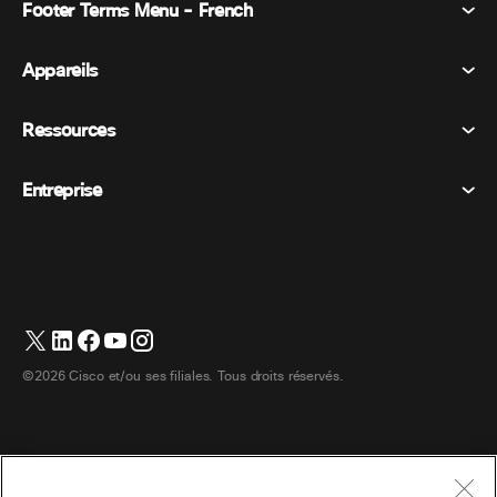
Footer Terms Menu - French
Webex Suite
Réunions
Appareils
Conditions générales
Appel
Déclaration de confidentialité
Ressources
Appareils de la salle
Messagerie
Cookies
Appareils de bureau
Événements
Entreprise
Tarifs
Marques déposées
Tableaux blancs numériques
Messagerie vidéo
Téléchargements
Français
Cisco
Téléphones
简体中文 (Chinois simplifié)
Vote
Centre d’aide
Programme de défense des intérêts des clients Webex
Caméras
繁體中文 (Chinois traditionnel)
Webinaires
Communauté Webex
Contacter le support
Casques d’écoute
Deutsch (Allemand)
Tableau blanc
Les essentiels du produit
Contacter le service commercial
©2026 Cisco et/ou ses filiales. Tous droits réservés.
Accessoires de chambre
Italiano (Italien)
Centre de contact Cloud
Regarder les webinaires
Boutique de produits dérivés Webex
日本語 (Japonais)
CPaaS
Centre d’applications
Carrières
한국어 (Coréen)
Accessibilité