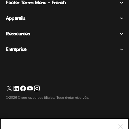
Footer Terms Menu - French
Webex Suite
Réunions
Appareils
Conditions générales
Appel
Déclaration de confidentialité
Ressources
Appareils de la salle
Messagerie
Cookies
Appareils de bureau
Événements
Entreprise
Tarifs
Marques déposées
Tableaux blancs numériques
Messagerie vidéo
Téléchargements
Français
Cisco
Téléphones
简体中文 (Chinois simplifié)
Vote
Centre d’aide
Programme de défense des intérêts des clients Webex
Caméras
繁體中文 (Chinois traditionnel)
Webinaires
Communauté Webex
Contacter le support
Casques d’écoute
Deutsch (Allemand)
Tableau blanc
Les essentiels du produit
Contacter le service commercial
©2026 Cisco et/ou ses filiales. Tous droits réservés.
Accessoires de chambre
Italiano (Italien)
Centre de contact Cloud
Regarder les webinaires
Boutique de produits dérivés Webex
日本語 (Japonais)
CPaaS
Centre d’applications
Carrières
한국어 (Coréen)
Accessibilité