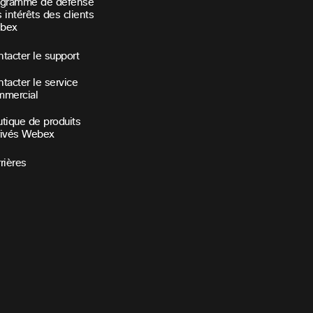
ogramme de défense
 intérêts des clients
bex
tacter le support
tacter le service
mmercial
tique de produits
rivés Webex
rières