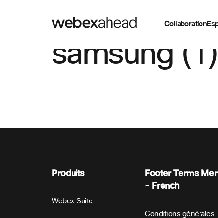
Collaboration
Esp
samsung (1)
Produits
Footer Terms Me
- French
Webex Suite
Conditions générales