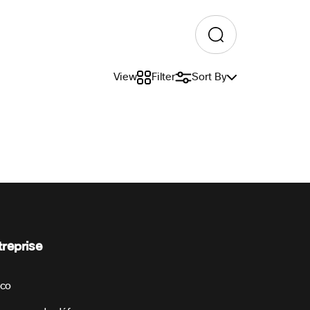
View
Filter
Sort By
treprise
sco