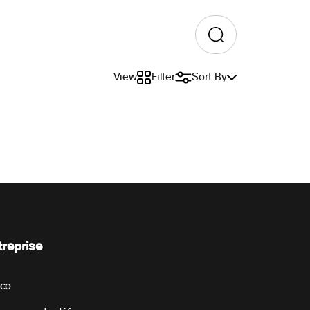
View
Filter
Sort By
treprise
sco