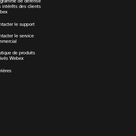
ogramme de défense
 intérêts des clients
bex
tacter le support
tacter le service
mmercial
tique de produits
rivés Webex
rières