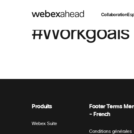
Collaboration
Esp
#Workgoals 
Produits
Footer Terms Me
- French
Webex Suite
Conditions générales