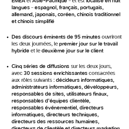
EMEA
Asie-Pacifique
localisé en huit
et
– et est
langues
espagnol, français, portugais,
–
allemand, japonais, coréen, chinois traditionnel
et chinois simplifié
Des discours éminents de 95 minutes
ouvriront
premier jour sur le
travail
les deux journées, le
hybride
deuxième jour sur le client
et le
Cinq séries de
diffusions
sur les deux jours,
30 sessions enrichissantes
avec
consacrées
décideurs informatiques,
aux rôles suivants :
administrateurs informatiques, développeurs,
responsables de sites, utilisateurs finaux,
responsables d’équipes clientèle
,
responsables événementiel, directeurs
informatiques, directeurs techniques,
directeurs des ressources humaines,
directeurs de clientèle et directeurs marketing