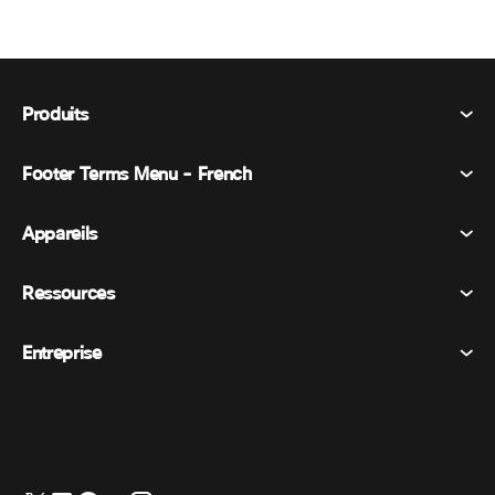
Produits
Footer Terms Menu - French
Webex Suite
Réunions
Appareils
Conditions générales
Appel
Déclaration de confidentialité
Ressources
Appareils de la salle
Messagerie
Cookies
Appareils de bureau
Événements
Entreprise
Tarifs
Marques déposées
Tableaux blancs numériques
Messagerie vidéo
Téléchargements
Français
Cisco
Téléphones
简体中文 (Chinois simplifié)
Vote
Centre d’aide
Programme de défense des intérêts des clients Webex
Caméras
繁體中文 (Chinois traditionnel)
Webinaires
Communauté Webex