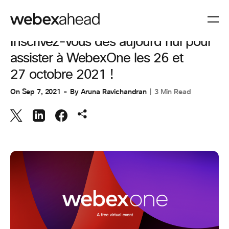
COLLABORATION
,
UNCATEGORIZED @FR
Inscrivez-vous dès aujourd’hui pour
assister à WebexOne les 26 et
27 octobre 2021 !
On
Sep 7, 2021
By
Aruna Ravichandran
3 Min Read