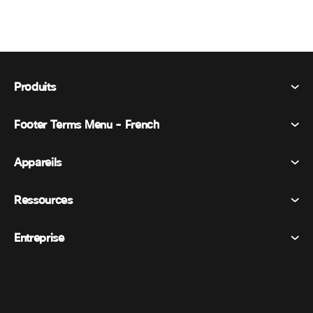
Produits
Footer Terms Menu - French
Webex Suite
Réunions
Appareils
Conditions générales
Appel
Déclaration de confidentialité
Ressources
Appareils de la salle
Messagerie
Cookies
Appareils de bureau
Événements
Entreprise
Tarifs
Marques déposées
Tableaux blancs numériques
Messagerie vidéo
Téléchargements
Français
Cisco
Téléphones
简体中文 (Chinois simplifié)
Vote
Centre d’aide
Programme de défense des intérêts des clients Webex
Caméras
繁體中文 (Chinois traditionnel)