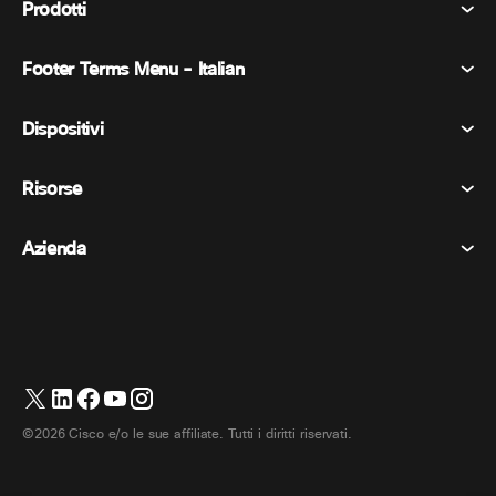
Prodotti
Footer Terms Menu - Italian
Webex Suite
Riunioni
Dispositivi
Termini e condizioni
Chiamata
Informativa sulla privacy
Risorse
Dispositivi della stanza
Messaggistica
Biscotti
Dispositivi da scrivania
Eventi
Azienda
Prezzi
Marchi
Lavagne digitali
Messaggi video
Scaricare
Italiano
Cisco
Telefoni
简体中文 (Cinese semplificato)
Sondaggi
Centro assistenza
Programma di difesa dei clienti Webex
Telecamere
繁體中文 (Cinese tradizionale)
Webinars
Comunità Webex
Contatta il supporto
Cuffie
English (Inglese)
Lavagna bianca
Elementi essenziali del prodotto
Contatta il reparto vendite
©2026 Cisco e/o le sue affiliate. Tutti i diritti riservati.
Accessori per la stanza
Français (Francese)
Centro di contatto cloud
Guarda i webinar
Negozio di merchandising Webex
Deutsch (Tedesco)