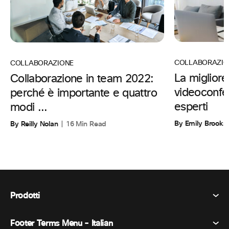
COLLABORAZIO
COLLABORAZIONE
La migliore
Collaborazione in team 2022:
videoconfe
perché è importante e quattro
esperti
modi ...
By Emily Brooks
By Reilly Nolan
16 Min Read
Prodotti
Footer Terms Menu - Italian
Webex Suite