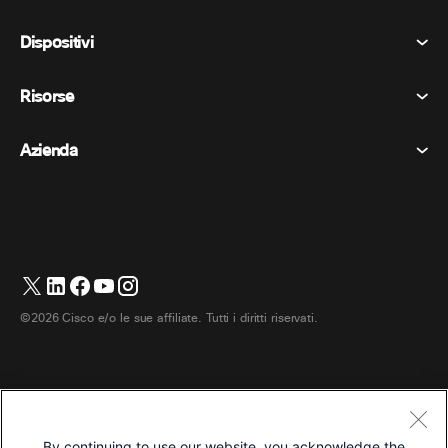
Riunioni
Dispositivi
Termini e condizioni
Chiamata
Informativa sulla privacy
Risorse
Dispositivi della stanza
Messaggistica
Biscotti
Dispositivi da scrivania
Eventi
Azienda
Prezzi
Marchi
Lavagne digitali
Messaggi video
Scaricare
Italiano
Cisco
Telefoni
简体中文 (Cinese semplificato)
Sondaggi
Centro assistenza
Programma di difesa dei clienti Webex
Telecamere
繁體中文 (Cinese tradizionale)
Webinars
Comunità Webex
Contatta il supporto
Cuffie
English (Inglese)
Lavagna bianca
Elementi essenziali del prodotto
Contatta il reparto vendite
©2026 Cisco e/o le sue affiliate. Tutti i diritti riservati.
Accessori per la stanza
Français (Francese)
Centro di contatto cloud
Guarda i webinar
Negozio di merchandising Webex
Deutsch (Tedesco)
CPaaS
Centro applicazioni
Carriere
日本語 (Giapponese)
Accessibilità
Termini e condizioni
By continuing to use our website, you acknowledge the