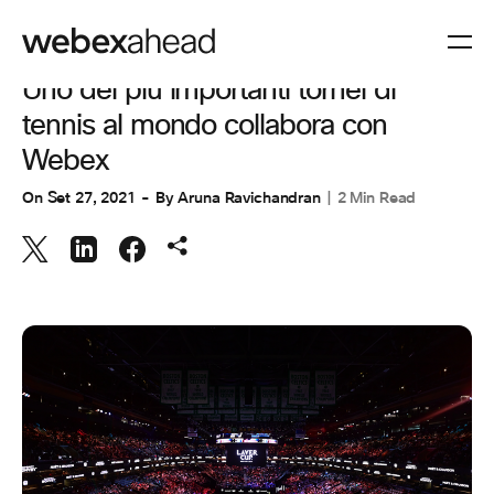
COLLABORAZIONE
,
CUSTOMER STORIES
,
CUSTOMER STORIES
Uno dei più importanti tornei di
tennis al mondo collabora con
Webex
On
Set 27, 2021
By
Aruna Ravichandran
2 Min Read