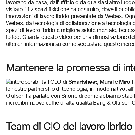
lavorano da casa, dall’ufficio o da qualsiasi altro lu
visitato i 12 spazi fisici che ha costruito, dove il pub
innovazioni di lavoro ibrido presentate da Webex. Ogni
Webex, da tecnologia di collaborazione a tecnologia d
spazi di lavoro ibrido e migliora salute mentale, benes
ibrido.
Guarda questo video
per una dimostrazione del
ulteriori informazioni su come acquistare queste incred
Mantenere la promessa di inte
Smartsheet, Mural
Miro
I CEO di
e
h
le nostre partnership di tecnologia, in modo nativo, al
Olufsen ha parlato con Snorre
di come abbiamo stabili
incredibili nuove cuffie di alta qualità Bang & Olufse
Team di CIO del lavoro ibrido