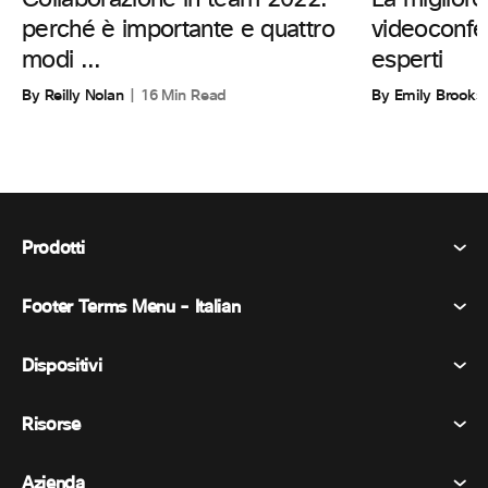
Collaborazione in team 2022:
videoconfe
perché è importante e quattro
esperti
modi ...
By Emily Brooks
By Reilly Nolan
16 Min Read
Prodotti
Footer Terms Menu - Italian
Webex Suite
Riunioni
Dispositivi
Termini e condizioni
Chiamata
Informativa sulla privacy
Risorse
Dispositivi della stanza
Messaggistica
Biscotti
Dispositivi da scrivania
Eventi
Azienda
Prezzi