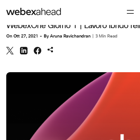
COLLABORAZIONE
,
UNCATEGORIZED @IT
WebexOne Giorno 1 | Lavoro ibrido rei
On
Ott 27, 2021
By
Aruna Ravichandran
3 Min Read