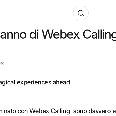
 anno di Webex Calling 
ead
minato con
Webex Calling
, sono davvero en