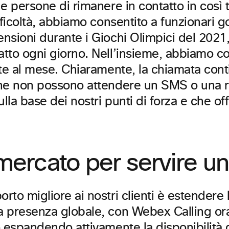
e persone di rimanere in contatto in così 
fficoltà, abbiamo consentito a funzionari 
nsioni durante i Giochi Olimpici del 2021,
tto ogni giorno. Nell’insieme, abbiamo con
ate al mese. Chiaramente, la chiamata co
he non possono attendere un SMS o una ri
lla base dei nostri punti di forza e che of
ercato per servire un
to migliore ai nostri clienti è estendere l
 presenza globale, con Webex Calling ora d
o espandendo attivamente la disponibilità 