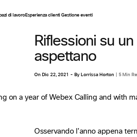
pazi di lavoro
Esperienza clienti
Gestione eventi
SISTEMA TELEFONICO BASATO SU CLOUD
Riflessioni su un
aspettano
On
Dic 22, 2021
By
Lorrissa Horton
5 Min R
Osservando l’anno appena ter