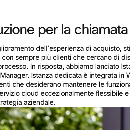
ibuzione per la chiamat
ioramento dell’esperienza di acquisto, st
e con sempre più clienti che cercano di d
 processo. In risposta, abbiamo lanciato Is
anager. Istanza dedicata è integrata in We
ienti che desiderano mantenere le funziona
rvizio cloud eccezionalmente flessibile e v
trategia aziendale.