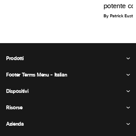
potente c
By Patrick Eust
Prodotti
Footer Terms Menu - Italian
Webex Suite
Riunioni
Dispositivi
Termini e condizioni
Chiamata
Informativa sulla privacy
Risorse
Dispositivi della stanza
Messaggistica
Biscotti
Dispositivi da scrivania
Eventi
Azienda
Prezzi
Marchi
Lavagne digitali
Messaggi video
Scaricare