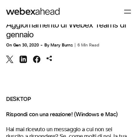
TEAM COLLABORATION
Aggiornamento di Webex Teams di
gennaio
On
Gen 30, 2020
By
Mary Burns
6 Min Read
DESKTOP
Rispondi con una reazione! (Windows e Mac)
Hai mai ricevuto un messaggio a cui non sei
riuscito a rispondere? Se, come molti di noi, la tua