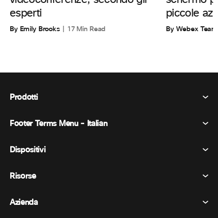
esperti
piccole az
By Emily Brooks
17 Min Read
By Webex Team
Prodotti
Footer Terms Menu - Italian
Webex Suite
Riunioni
Dispositivi
Termini e condizioni
Chiamata
Informativa sulla privacy
Risorse
Dispositivi della stanza
Messaggistica
Biscotti
Dispositivi da scrivania
Eventi
Azienda
Prezzi
Marchi
Lavagne digitali
Messaggi video