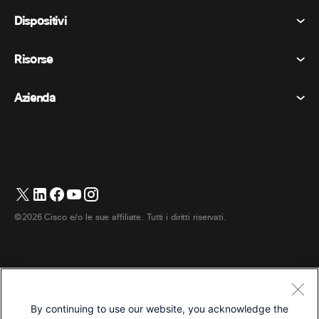
Riunioni
Dispositivi
Termini e condizioni
Chiamata
Informativa sulla privacy
Risorse
Dispositivi della stanza
Messaggistica
Biscotti
Dispositivi da scrivania
Eventi
Azienda
Prezzi
Marchi
Lavagne digitali
Messaggi video
Scaricare
Italiano
Cisco
Telefoni
简体中文 (Cinese semplificato)
Sondaggi
Centro assistenza
Programma di difesa dei clienti Webex
Telecamere
繁體中文 (Cinese tradizionale)
Webinars
Comunità Webex
Contatta il supporto
Cuffie
English (Inglese)
Lavagna bianca
Elementi essenziali del prodotto
Contatta il reparto vendite
©2026 Cisco e/o le sue affiliate. Tutti i diritti riservati.
Accessori per la stanza
Français (Francese)
Centro di contatto cloud
Guarda i webinar
Negozio di merchandising Webex
Deutsch (Tedesco)
CPaaS
Centro applicazioni
Carriere
日本語 (Giapponese)
Accessibilità
Termini e condizioni
By continuing to use our website, you acknowledge the
한국어 (Coreano)
Informativa sulla privacy