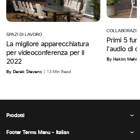
COLLABORAZIO
SPAZI DI LAVORO
Primi 5 funz
La migliore apparecchiatura
l'audio di 
per videoconferenza per il
By Hakim Mehm
2022
By Derek Stevens
13 Min Read
Prodotti
Footer Terms Menu - Italian
Webex Suite